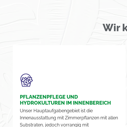
n
d
G
Wir 
a
r
t
e
n
v
o
n
H
PFLANZENPFLEGE UND
y
HYDROKULTUREN IM INNENBEREICH
d
Unser Hauptaufgabengebiet ist die
r
Innenausstattung mit Zimmerpflanzen mit allen
Substraten, jedoch vorrangig mit
o