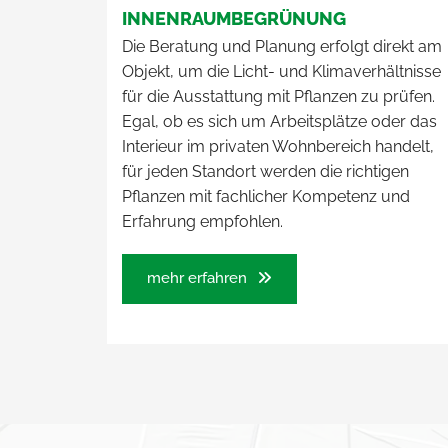
INNENRAUMBEGRÜNUNG
z
Die Beratung und Planung erfolgt direkt am
e
Objekt, um die Licht- und Klimaverhältnisse
n
für die Ausstattung mit Pflanzen zu prüfen.
f
Egal, ob es sich um Arbeitsplätze oder das
ü
Interieur im privaten Wohnbereich handelt,
r
für jeden Standort werden die richtigen
B
Pflanzen mit fachlicher Kompetenz und
ü
Erfahrung empfohlen.
r
o
mehr erfahren
,
H
a
u
s
u