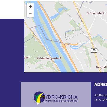
Unsere
Leistungen
ADRE
Allißeng
1210 Wi