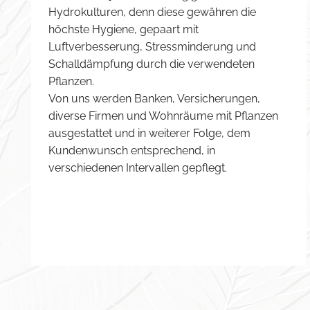
Hydrokulturen, denn diese gewähren die
-
höchste Hygiene, gepaart mit
K
Luftverbesserung, Stressminderung und
r
Schalldämpfung durch die verwendeten
i
Pflanzen.
c
Von uns werden Banken, Versicherungen,
h
diverse Firmen und Wohnräume mit Pflanzen
a
ausgestattet und in weiterer Folge, dem
.
Kundenwunsch entsprechend, in
verschiedenen Intervallen gepflegt.
W
i
r
p
f
l
e
g