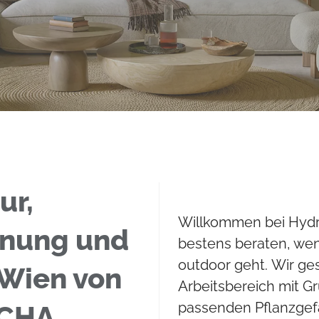
ur,
Willkommen bei Hydro
nung und
bestens beraten, we
outdoor geht. Wir ge
 Wien von
Arbeitsbereich mit G
passenden Pflanzgefä
ICHA