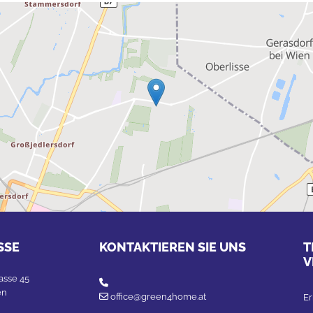
SSE
KONTAKTIEREN SIE UNS
T
V
asse 45

en
office@green4home.at

Er