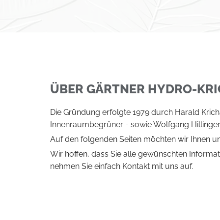
e
n
,
S
i
e
ÜBER GÄRTNER HYDRO-KR
g
e
Die Gründung erfolgte 1979 durch Harald Kricha 
n
Innenraumbegrüner - sowie Wolfgang Hillinger a
i
Auf den folgenden Seiten möchten wir Ihnen u
e
Wir hoffen, dass Sie alle gewünschten Informat
ß
nehmen Sie einfach Kontakt mit uns auf.
e
n
.